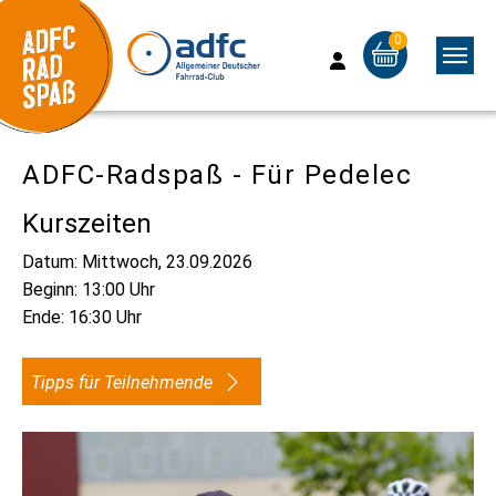
0
Skip to main content
Skip to page footer
ADFC-Radspaß - Für Pedelec
Kurszeiten
Datum: Mittwoch, 23.09.2026
Beginn:
13:00 Uhr
Ende:
16:30 Uhr
Tipps für Teilnehmende