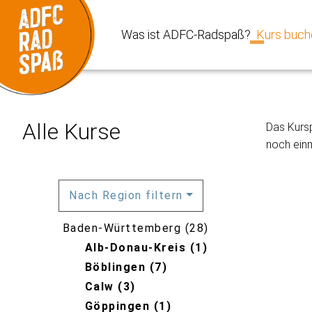
Was ist ADFC-Radspaß?
Kurs buch
Skip to main content
Skip to page footer
Alle Kurse
Das Kursp
noch einm
Nach Region filtern
Baden-Württemberg
28
Alb-Donau-Kreis
1
Böblingen
7
Calw
3
Göppingen
1